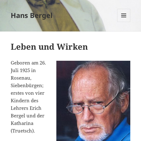
Hans Bergel
MENÜ
UND
WIDGETS
Leben und Wirken
Geboren am 26.
Juli 1925 in
Rosenau,
Siebenbürgen;
erstes von vier
Kindern des
Lehrers Erich
Bergel und der
Katharina
(Truetsch).